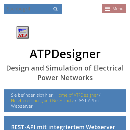
Menü
ATPDesigner
Design and Simulation of Electrical
Power Networks
Sie befinden sich hier:
Home of ATPDesigner
/
Netzberechnung und Netzschutz
/
REST-API mit
Webserver
REST-API mit integriertem Webserver