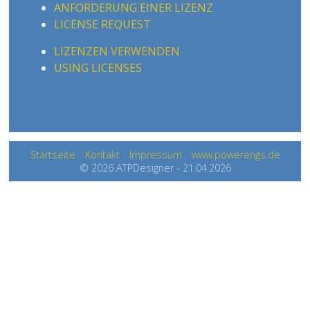
ANFORDERUNG EINER LIZENZ
LICENSE REQUEST
LIZENZEN VERWENDEN
USING LICENSES
Startseite
Kontakt
Impressum
www.powerengs.de
© 2026 ATPDesigner - 21.04.2026