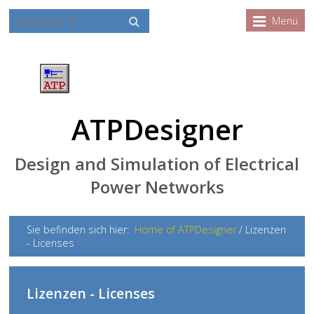
Menü
ATPDesigner
Design and Simulation of Electrical
Power Networks
Sie befinden sich hier:
Home of ATPDesigner
/
Lizenzen
- Licenses
Lizenzen - Licenses